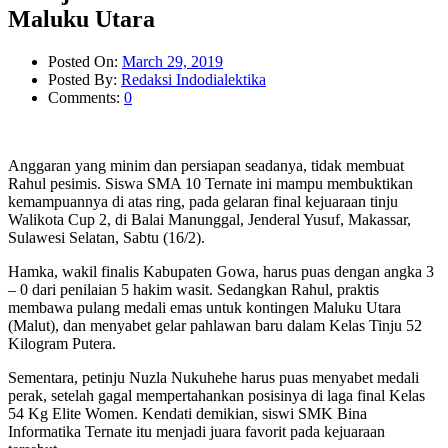
Maluku Utara
Posted On:
March 29, 2019
Posted By:
Redaksi Indodialektika
Comments:
0
Anggaran yang minim dan persiapan seadanya, tidak membuat
Rahul pesimis. Siswa SMA 10 Ternate ini mampu membuktikan
kemampuannya di atas ring, pada gelaran final kejuaraan tinju
Walikota Cup 2, di Balai Manunggal, Jenderal Yusuf, Makassar,
Sulawesi Selatan, Sabtu (16/2).
Hamka, wakil finalis Kabupaten Gowa, harus puas dengan angka 3
– 0 dari penilaian 5 hakim wasit. Sedangkan Rahul, praktis
membawa pulang medali emas untuk kontingen Maluku Utara
(Malut), dan menyabet gelar pahlawan baru dalam Kelas Tinju 52
Kilogram Putera.
Sementara, petinju Nuzla Nukuhehe harus puas menyabet medali
perak, setelah gagal mempertahankan posisinya di laga final Kelas
54 Kg Elite Women. Kendati demikian, siswi SMK Bina
Informatika Ternate itu menjadi juara favorit pada kejuaraan