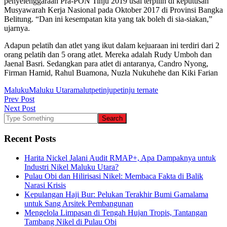
penyelenggaraan Pra-PON Tinju 2019 usai terpilih di keputusan
Musyawarah Kerja Nasional pada Oktober 2017 di Provinsi Bangka
Belitung. “Dan ini kesempatan kita yang tak boleh di sia-siakan,”
ujarnya.
Adapun pelatih dan atlet yang ikut dalam kejuaraan ini terdiri dari 2
orang pelatih dan 5 orang atlet. Mereka adalah Rudy Umboh dan
Jaenal Basri. Sedangkan para atlet di antaranya, Candro Nyong,
Firman Hamid, Rahul Buamona, Nuzla Nukuhehe dan Kiki Farian
Maluku
Maluku Utara
malut
petinju
petinju ternate
Post
Prev Post
Next Post
navigation
Recent Posts
Harita Nickel Jalani Audit RMAP+, Apa Dampaknya untuk
Industri Nikel Maluku Utara?
Pulau Obi dan Hilirisasi Nikel: Membaca Fakta di Balik
Narasi Krisis
Kepulangan Haji Bur: Pelukan Terakhir Bumi Gamalama
untuk Sang Arsitek Pembangunan
Mengelola Limpasan di Tengah Hujan Tropis, Tantangan
Tambang Nikel di Pulau Obi