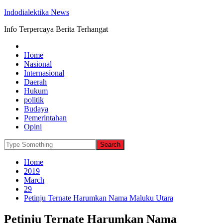
Indodialektika News
Info Terpercaya Berita Terhangat
Home
Nasional
Internasional
Daerah
Hukum
politik
Budaya
Pemerintahan
Opini
Home
2019
March
29
Petinju Ternate Harumkan Nama Maluku Utara
Petinju Ternate Harumkan Nama