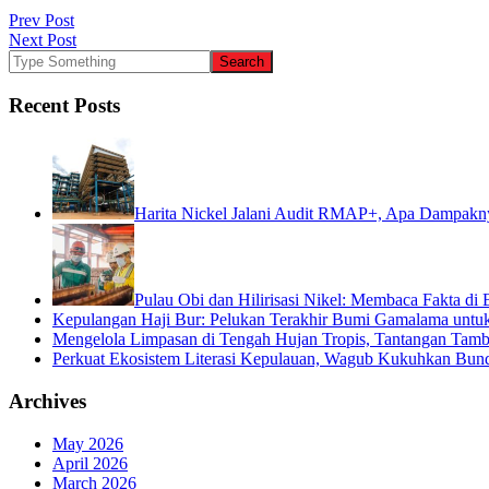
Post
Prev Post
Next Post
navigation
Recent Posts
Harita Nickel Jalani Audit RMAP+, Apa Dampakny
Pulau Obi dan Hilirisasi Nikel: Membaca Fakta di B
Kepulangan Haji Bur: Pelukan Terakhir Bumi Gamalama untu
Mengelola Limpasan di Tengah Hujan Tropis, Tantangan Tamb
Perkuat Ekosistem Literasi Kepulauan, Wagub Kukuhkan Bund
Archives
May 2026
April 2026
March 2026