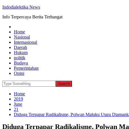
Indodialektika News
Info Terpercaya Berita Terhangat
Home
Nasional
Internasional
Daerah
Hukum
politik
Budaya
Pemerintahan
Opini
Home
2019
June
21
Diduga Terpapar Radikalisme, Polwan Maluku Utara Diamank
Diduga Terpapar Radikalisme, Polwan Ma