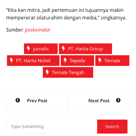
“Kita kan mitra, jadi pertemuan ini tujuannya makin
mempererat silaturahim dengan media,” singkatnya.
Sumber:
poskomalut
Jurnalis
PT. Harita Group
PT. Harita Nickel
Sepeda
Ternate
Ternate Tengah
Post
Prev Post
Next Post
navigation