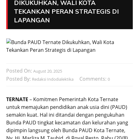
DIKUKUHKAN, WALI KOTA
TEKANKAN PERAN STRATEGIS DI
LAPANGAN
Posted On:
August 20, 2025
Posted By:
Comments:
Redaksi Indodialektika
0
TERNATE
– Komitmen Pemerintah Kota Ternate
untuk memajukan pendidikan anak usia dini (PAUD)
semakin kuat. Hal ini ditandai dengan pengukuhan
Bunda PAUD tingkat kecamatan dan kelurahan yang
dipimpin langsung oleh Bunda PAUD Kota Ternate,
Ny. Hj. Marliza M. Tauhid, di Royal Resto, Rabu (20/8).