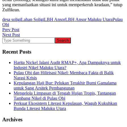
yang memanfaatkan situasi ini untuk memperkeruh keadaan,” tutup
Zulfikran.
desa soligi
Lahan Soligi
LBH Ansor
LBH Ansor Maluku Utara
Pulau
Obi
Post
Prev Post
Next Post
navigation
Recent Posts
Harita Nickel Jalani Audit RMAP+, Apa Dampaknya untuk
Industri Nikel Maluku Utara?
Pulau Obi dan Hilirisasi Nikel: Membaca Fakta di Balik
Narasi Krisis
Kepulangan Haji Bur: Pelukan Terakhir Bumi Gamalama
untuk Sang Arsitek Pembangunan
Mengelola Limpasan di Tengah Hujan Tropis, Tantangan
Tambang Nikel di Pulau Obi
Perkuat Ekosistem Literasi Kepulauan, Wagub Kukuhkan
Bunda Literasi Maluku Utara
Archives