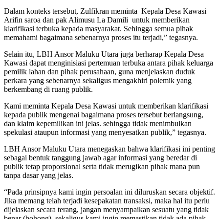
Dalam konteks tersebut, Zulfikran meminta Kepala Desa Kawasi
Arifin saroa dan pak Alimusu La Damili untuk memberikan
klarifikasi terbuka kepada masyarakat. Sehingga semua pihak
memahami bagaimana sebenarnya proses itu terjadi,” tegasnya.
Selain itu, LBH Ansor Maluku Utara juga berharap Kepala Desa
Kawasi dapat menginisiasi pertemuan terbuka antara pihak keluarga
pemilik lahan dan pihak perusahaan, guna menjelaskan duduk
perkara yang sebenarnya sekaligus mengakhiri polemik yang
berkembang di ruang publik.
Kami meminta Kepala Desa Kawasi untuk memberikan klarifikasi
kepada publik mengenai bagaimana proses tersebut berlangsung,
dan klaim kepemilikan ini jelas. sehingga tidak menimbulkan
spekulasi ataupun informasi yang menyesatkan publik,” tegasnya.
LBH Ansor Maluku Utara menegaskan bahwa klarifikasi ini penting
sebagai bentuk tanggung jawab agar informasi yang beredar di
publik tetap proporsional serta tidak merugikan pihak mana pun
tanpa dasar yang jelas.
“Pada prinsipnya kami ingin persoalan ini diluruskan secara objektif.
Jika memang telah terjadi kesepakatan transaksi, maka hal itu perlu
dijelaskan secara terang, jangan menyampaikan sesuatu yang tidak
benar (bohong), sekaligus kami ingin memastikan tidak ada pihak