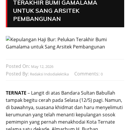
TERAKHIR BUMI GAMALAMA
UNTUK SANG ARSITEK
PEMBANGUNAN
Posted On:
May 12, 2026
Posted By:
Comments:
Redaksi Indodialektika
0
TERNATE
– Langit di atas Bandara Sultan Babullah
tampak begitu cerah pada Selasa (12/5) pagi. Namun,
di bawahnya, suasana khidmat dan haru menyelimuti
kerumunan yang telah menanti kepulangan sosok
pemimpin yang pernah menakhodai Kota Ternate
selama satu dekade. Almarhum H. Burhan