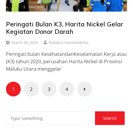
Peringati Bulan K3, Harita Nickel Gelar
Kegiatan Donor Darah
March 30, 2020
Redaksi Indodialektika
Peringati bulan KesehatandanKeselamatan Kerja atau
(K3) tahun 2020, perusahan Harita Nickel di Provinsi
Maluku Utara menggelar
Posts
1
2
3
4
pagination