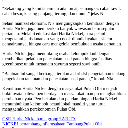
“Sekarang yang kami tanam itu ada tomat, semangka, cabai rawit,
cabai besar, kacang panjang, terong, dan timun,” jelas Nia.
Selain manfaat ekonomi, Nia mengungkapkan kemitraan dengan
Harita Nickel juga memberikan banyak wawasan baru seputar
pertanian. Melalui edukasi dari Harita Nickel, para petani
mengetahui jenis tanaman yang cocok dibudidayakan, sistem
pengairannya, hingga cara mengelola pembukuan usaha pertanian.
Harita Nickel juga mendukung usaha kelompok tani dengan
memberikan pelatihan pencatatan hasil panen hingga fasilitas
greenhouse untuk menanam sayuran seperti sawi putih.
“Bantuan ini sangat berharga, terutama dari sisi pengetahuan tentang
pengelolaan tanaman dan pencatatan hasil panen,” imbuh Nia.
Kemitraan Harita Nickel dengan masyarakat Pulau Obi menjadi
bukti nyata bahwa pemberdayaan masyarakat mampu menghadirkan
perubahan nyata. Pembekalan dan pendampingan Harita Nickel
menumbuhkan kelompok petani lokal mandiri yang turut
menggerakkan perekonomian Pulau Obi.
CSR Harita Nickel
harita group
HARITA
NICKEL
pertambangan
Perusahaan Tambang
Pulau Obi