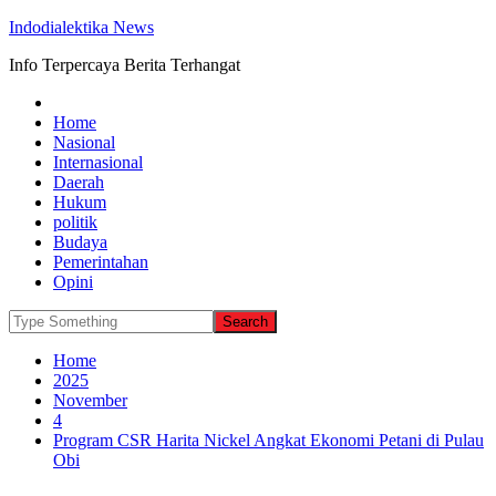
Indodialektika News
Info Terpercaya Berita Terhangat
Home
Nasional
Internasional
Daerah
Hukum
politik
Budaya
Pemerintahan
Opini
Home
2025
November
4
Program CSR Harita Nickel Angkat Ekonomi Petani di Pulau
Obi