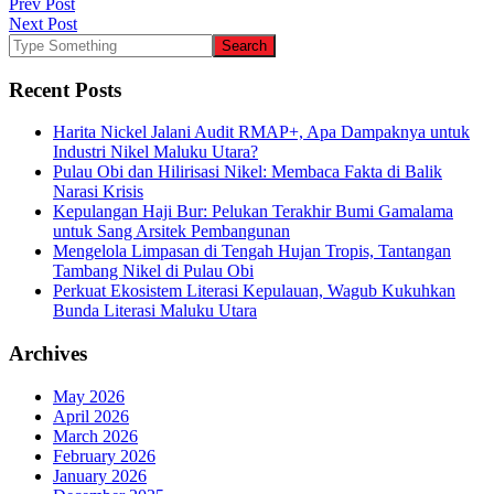
Post
Prev Post
Next Post
navigation
Recent Posts
Harita Nickel Jalani Audit RMAP+, Apa Dampaknya untuk
Industri Nikel Maluku Utara?
Pulau Obi dan Hilirisasi Nikel: Membaca Fakta di Balik
Narasi Krisis
Kepulangan Haji Bur: Pelukan Terakhir Bumi Gamalama
untuk Sang Arsitek Pembangunan
Mengelola Limpasan di Tengah Hujan Tropis, Tantangan
Tambang Nikel di Pulau Obi
Perkuat Ekosistem Literasi Kepulauan, Wagub Kukuhkan
Bunda Literasi Maluku Utara
Archives
May 2026
April 2026
March 2026
February 2026
January 2026