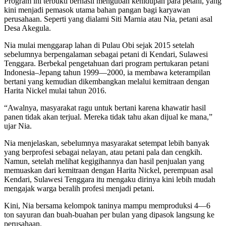
Program ini terbukti berhasil mengubah kehidupan para petani, yang
kini menjadi pemasok utama bahan pangan bagi karyawan
perusahaan. Seperti yang dialami Siti Marnia atau Nia, petani asal
Desa Akegula.
Nia mulai menggarap lahan di Pulau Obi sejak 2015 setelah
sebelumnya berpengalaman sebagai petani di Kendari, Sulawesi
Tenggara. Berbekal pengetahuan dari program pertukaran petani
Indonesia–Jepang tahun 1999—2000, ia membawa keterampilan
bertani yang kemudian dikembangkan melalui kemitraan dengan
Harita Nickel mulai tahun 2016.
“Awalnya, masyarakat ragu untuk bertani karena khawatir hasil
panen tidak akan terjual. Mereka tidak tahu akan dijual ke mana,”
ujar Nia.
Nia menjelaskan, sebelumnya masyarakat setempat lebih banyak
yang berprofesi sebagai nelayan, atau petani pala dan cengkih.
Namun, setelah melihat kegigihannya dan hasil penjualan yang
memuaskan dari kemitraan dengan Harita Nickel, perempuan asal
Kendari, Sulawesi Tenggara itu mengaku dirinya kini lebih mudah
mengajak warga beralih profesi menjadi petani.
Kini, Nia bersama kelompok taninya mampu memproduksi 4—6
ton sayuran dan buah-buahan per bulan yang dipasok langsung ke
perusahaan.