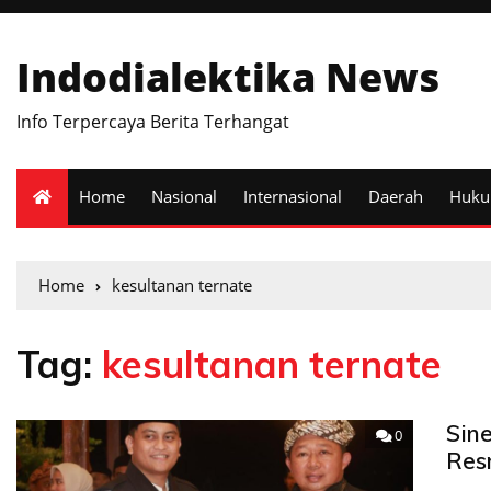
Indodialektika News
Info Terpercaya Berita Terhangat
Home
Nasional
Internasional
Daerah
Huk
Home
kesultanan ternate
Tag:
kesultanan ternate
Sin
0
Res