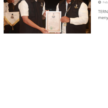
Feb
TERNA
meny