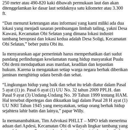
250 meter atau 490-820 kaki dibawah permukaan laut dan akan
ditenggelamkan ke dasar laut setidaknya satu kilometer atau 3.300
ft.
“Dan menurut keterangan atau informasi yang kami miliki ada dua
lokasi yang menjadi sasaran pembuangan limbah tailing, yakni Desa
Kawasi, Kecamatan Obi Selatan yang dimana lokasi industri
tambang beroprasi dan lokasi kedua adalah Desa Soligi, Kecamatan
Obi Selatan,” beber putra Obi itu.
Ia menyarankan agar pemerintah harus memperhatikan dari sudut
pandang perlindungan keselamatan ruang hidup masyarakat Pualu
Obi demi mendapatkan asas manfaat, keadilan dan kepastian
hukum. Karena ia mengatakan setiap warga negara berhak diberikan
jaminan menghiriup udara bersih dan sehat.
“Lingkungan hidup yang baik dan sehat itu telah diatur dalam Pasal
5 ayat (1) jo. Pasal 6 ayat (1) UU No. 32 tahun 2009 PPLH. dan
Pasal 9 ayat (3) Undang-Undang No. 39 Tahun 1999 tentang HAM.
Hal tersebut dipertegas dan dikuatkan lagi dalam Pasal 28 H ayat (1)
UU NRI Tahun 1945 yang menyatakan, setiap orang berhak hidup
sejahtera lahir batin dan lainya,” papar Willy.
Ia memanambahkan, Tim Advokasi PHLLT – MPO telah menerima
aduan dari Apdesi, Kecamatan Obi di wilayah lingkar tambang yang