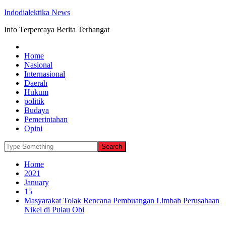
Indodialektika News
Info Terpercaya Berita Terhangat
Home
Nasional
Internasional
Daerah
Hukum
politik
Budaya
Pemerintahan
Opini
Home
2021
January
15
Masyarakat Tolak Rencana Pembuangan Limbah Perusahaan
Nikel di Pulau Obi