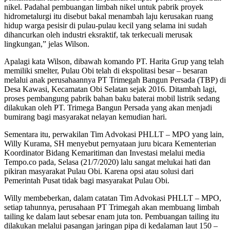
nikel. Padahal pembuangan limbah nikel untuk pabrik proyek
hidrometalurgi itu disebut bakal menambah laju kerusakan ruang
hidup warga pesisir di pulau-pulau kecil yang selama ini sudah
dihancurkan oleh industri eksraktif, tak terkecuali merusak
lingkungan,” jelas Wilson.
Apalagi kata Wilson, dibawah komando PT. Harita Grup yang telah
memiliki smelter, Pulau Obi telah di ekspolitasi besar – besaran
melalui anak perusahaannya PT Trimegah Bangun Persada (TBP) di
Desa Kawasi, Kecamatan Obi Selatan sejak 2016. Ditambah lagi,
proses pembangung pabrik bahan baku baterai mobil listrik sedang
dilakukan oleh PT. Trimega Bangun Persada yang akan menjadi
bumirang bagi masyarakat nelayan kemudian hari.
Sementara itu, perwakilan Tim Advokasi PHLLT – MPO yang lain,
Willy Kurama, SH menyebut pernyataan juru bicara Kementerian
Koordinator Bidang Kemaritiman dan Investasi melalui media
Tempo.co pada, Selasa (21/7/2020) lalu sangat melukai hati dan
pikiran masyarakat Pulau Obi. Karena opsi atau solusi dari
Pemerintah Pusat tidak bagi masyarakat Pulau Obi.
Willy membeberkan, dalam catatan Tim Advokasi PHLLT – MPO,
setiap tahunnya, perusahaan PT Trimegah akan membuang limbah
tailing ke dalam laut sebesar enam juta ton. Pembuangan tailing itu
dilakukan melalui pasangan jaringan pipa di kedalaman laut 150 –