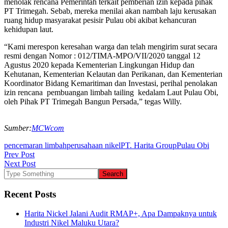
menolak rencana Pemerintah terkait pemberian izin kepada pihak
PT Trimegah. Sebab, mereka menilai akan nambah laju kerusakan
ruang hidup masyarakat pesisir Pulau obi akibat kehancuran
kehidupan laut.
“Kami merespon keresahan warga dan telah mengirim surat secara
resmi dengan Nomor : 012/TIMA-MPO/VII/2020 tanggal 12
Agustus 2020 kepada Kementerian Lingkungan Hidup dan
Kehutanan, Kementerian Kelautan dan Perikanan, dan Kementerian
Koordinator Bidang Kemaritiman dan Investasi, perihal penolakan
izin rencana pembuangan limbah tailing kedalam Laut Pulau Obi,
oleh Pihak PT Trimegah Bangun Persada,” tegas Willy.
Sumber:
MCWcom
pencemaran limbah
perusahaan nikel
PT. Harita Group
Pulau Obi
Post
Prev Post
Next Post
navigation
Recent Posts
Harita Nickel Jalani Audit RMAP+, Apa Dampaknya untuk
Industri Nikel Maluku Utara?