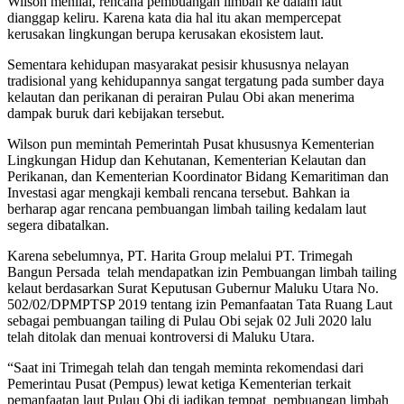
Wilson menilai, rencana pembuangan limbah ke dalam laut
dianggap keliru. Karena kata dia hal itu akan mempercepat
kerusakan lingkungan berupa kerusakan ekosistem laut.
Sementara kehidupan masyarakat pesisir khususnya nelayan
tradisional yang kehidupannya sangat tergatung pada sumber daya
kelautan dan perikanan di perairan Pulau Obi akan menerima
dampak buruk dari kebijakan tersebut.
Wilson pun memintah Pemerintah Pusat khususnya Kementerian
Lingkungan Hidup dan Kehutanan, Kementerian Kelautan dan
Perikanan, dan Kementerian Koordinator Bidang Kemaritiman dan
Investasi agar mengkaji kembali rencana tersebut. Bahkan ia
berharap agar rencana pembuangan limbah tailing kedalam laut
segera dibatalkan.
Karena sebelumnya, PT. Harita Group melalui PT. Trimegah
Bangun Persada telah mendapatkan izin Pembuangan limbah tailing
kelaut berdasarkan Surat Keputusan Gubernur Maluku Utara No.
502/02/DPMPTSP 2019 tentang izin Pemanfaatan Tata Ruang Laut
sebagai pembuangan tailing di Pulau Obi sejak 02 Juli 2020 lalu
telah ditolak dan menuai kontroversi di Maluku Utara.
“Saat ini Trimegah telah dan tengah meminta rekomendasi dari
Pemerintau Pusat (Pempus) lewat ketiga Kementerian terkait
pemanfaatan laut Pulau Obi di jadikan tempat pembuangan limbah