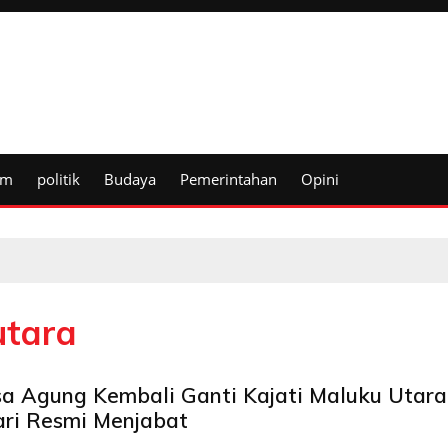
um
politik
Budaya
Pemerintahan
Opini
utara
sa Agung Kembali Ganti Kajati Maluku Utara
ari Resmi Menjabat