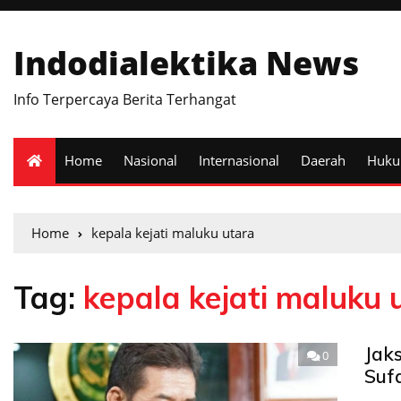
Indodialektika News
Info Terpercaya Berita Terhangat
Home
Nasional
Internasional
Daerah
Huk
Home
kepala kejati maluku utara
Tag:
kepala kejati maluku 
Jak
0
Suf