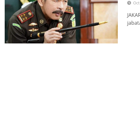
Oct
JAKAR
jabat