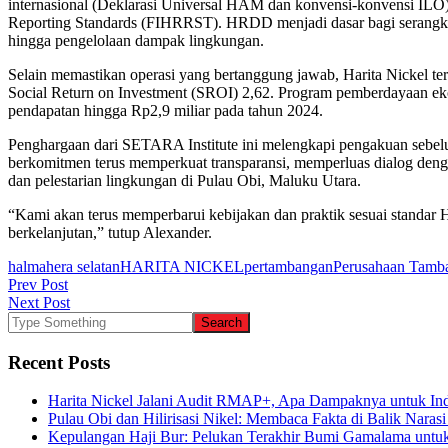
internasional (Deklarasi Universal HAM dan konvensi-konvensi ILO
Reporting Standards (FIHRRST). HRDD menjadi dasar bagi serangkai
hingga pengelolaan dampak lingkungan.
Selain memastikan operasi yang bertanggung jawab, Harita Nickel t
Social Return on Investment (SROI) 2,62. Program pemberdayaan ekon
pendapatan hingga Rp2,9 miliar pada tahun 2024.
Penghargaan dari SETARA Institute ini melengkapi pengakuan sebelum
berkomitmen terus memperkuat transparansi, memperluas dialog dengan
dan pelestarian lingkungan di Pulau Obi, Maluku Utara.
“Kami akan terus memperbarui kebijakan dan praktik sesuai standar
berkelanjutan,” tutup Alexander.
halmahera selatan
HARITA NICKEL
pertambangan
Perusahaan Tamb
Post
Prev Post
Next Post
navigation
Recent Posts
Harita Nickel Jalani Audit RMAP+, Apa Dampaknya untuk Ind
Pulau Obi dan Hilirisasi Nikel: Membaca Fakta di Balik Narasi
Kepulangan Haji Bur: Pelukan Terakhir Bumi Gamalama untu