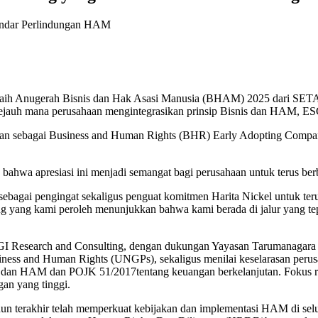
ih Anugerah Bisnis dan Hak Asasi Manusia (BHAM) 2025 dari SETARA I
auh mana perusahaan mengintegrasikan prinsip Bisnis dan HAM, ESG,
rikan sebagai Business and Human Rights (BHR) Early Adopting Compa
 bahwa apresiasi ini menjadi semangat bagi perusahaan untuk terus ber
agai pengingat sekaligus penguat komitmen Harita Nickel untuk teru
ating yang kami peroleh menunjukkan bahwa kami berada di jalur yang 
I Research and Consulting, dengan dukungan Yayasan Tarumanagara Ja
ss and Human Rights (UNGPs), sekaligus menilai keselarasan perusah
nis dan HAM dan POJK 51/2017tentang keuangan berkelanjutan. Fokus ri
gan yang tinggi.
hun terakhir telah memperkuat kebijakan dan implementasi HAM di sel