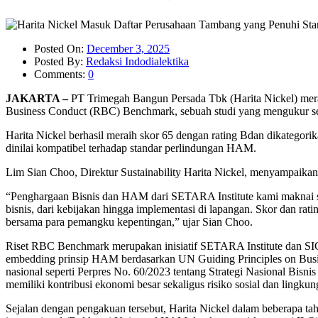
Posted On:
December 3, 2025
Posted By:
Redaksi Indodialektika
Comments:
0
JAKARTA –
PT Trimegah Bangun Persada Tbk (Harita Nickel) mera
Business Conduct (RBC) Benchmark, sebuah studi yang mengukur sej
Harita Nickel berhasil meraih skor 65 dengan rating Bdan dikatego
dinilai kompatibel terhadap standar perlindungan HAM.
Lim Sian Choo, Direktur Sustainability Harita Nickel, menyampaikan
“Penghargaan Bisnis dan HAM dari SETARA Institute kami maknai seb
bisnis, dari kebijakan hingga implementasi di lapangan. Skor dan r
bersama para pemangku kepentingan,” ujar Sian Choo.
Riset RBC Benchmark merupakan inisiatif SETARA Institute dan SIG
embedding prinsip HAM berdasarkan UN Guiding Principles on Busine
nasional seperti Perpres No. 60/2023 tentang Strategi Nasional Bis
memiliki kontribusi ekonomi besar sekaligus risiko sosial dan lingkun
Sejalan dengan pengakuan tersebut, Harita Nickel dalam beberapa ta