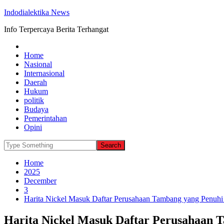
Indodialektika News
Info Terpercaya Berita Terhangat
Home
Nasional
Internasional
Daerah
Hukum
politik
Budaya
Pemerintahan
Opini
Home
2025
December
3
Harita Nickel Masuk Daftar Perusahaan Tambang yang Penuh
Harita Nickel Masuk Daftar Perusahaan