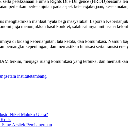
), serta pelaksanaan Human Rights Due Diligence (HRDD)bersama lem
an perbaikan berkelanjutan pada aspek ketenagakerjaan, keselamatan
erus menghadirkan manfaat nyata bagi masyarakat. Laporan Keberlanju
omi juga menunjukkan hasil konkret, salah satunya unit usaha kelont
nya di bidang keberlanjutan, tata kelola, dan komunikasi. Namun bagi
 pemangku kepentingan, dan memastikan hilirisasi serta transisi ener
 HAM terkini, menjaga ruang komunikasi yang terbuka, dan memastikan
ang
setara institute
tambang
ustri Nikel Maluku Utara?
 Krisis
k Sang Arsitek Pembangunan