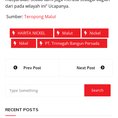
dari pada wilayah ini” Ucapanya.
Sumber:
Teropong Malut
HARITA NICKEL
Malut
Nickel
Nikel
PT. Trimegah Bangun Persada
Post
Prev Post
Next Post
navigation
RECENT POSTS